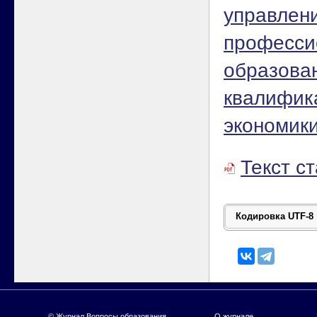
управлен
професси
образова
квалифик
экономик
Текст с
© Журнал
Вопросы образования
,
О журнале