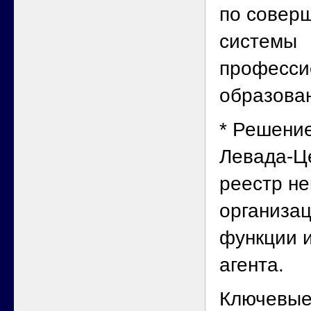
по совер
системы
професси
образова
* Решени
Левада-Ц
реестр н
организа
функции 
агента.
Ключевые