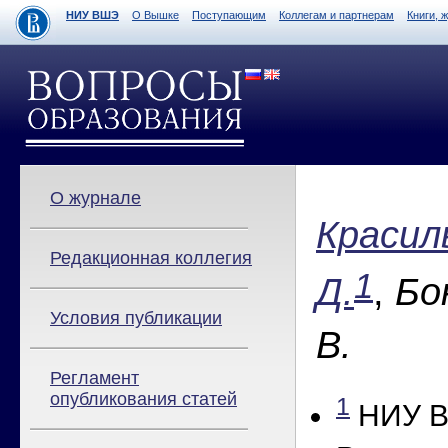
НИУ ВШЭ
О Вышке
Поступающим
Коллегам и партнерам
Книги, 
О журнале
Красил
Редакционная коллегия
1
Д.
,
Бо
Условия публикации
В.
Регламент
опубликования статей
1
НИУ В