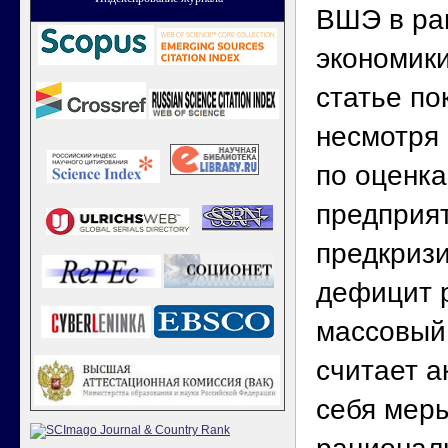
ВШЭ в ра
экономики
статье по
несмотря
по оценк
предприят
предкриз
дефицит 
массовый
считает а
себя мер