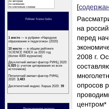
по авторам
по названию
[
содержа
по ключевым словам
Рассматр
Рейтинг Science Index
на россий
перед на
1 место
— в рубрике «Народное
образование и педагогика» (2020)
экономиче
10 место
— в общем рейтинге
SCIENCE INDEX за 2020 год
2008 г. О
(более 4000 журналов)
Двухлетний импакт-фактор РИНЦ 2020:
составляю
6,925
(с учетом цитирования из всех
источников)
многолет
Пятилетний импакт-фактор РИНЦ
2020:
3,483
опросов р
Десятилетний индекс Хирша 2020
:
39
проводим
центром* 
Индексирование журнала